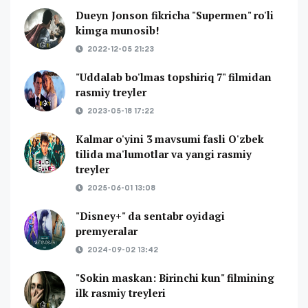
Dueyn Jonson fikricha "Supermen" ro'li
kimga munosib!
2022-12-05 21:23
"Uddalab bo'lmas topshiriq 7" filmidan
rasmiy treyler
2023-05-18 17:22
Kalmar o'yini 3 mavsumi fasli O'zbek
tilida ma'lumotlar va yangi rasmiy
treyler
2025-06-01 13:08
"Disney+" da sentabr oyidagi
premyeralar
2024-09-02 13:42
"Sokin maskan: Birinchi kun" filmining
ilk rasmiy treyleri