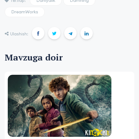
Daniyalik
Damning
Теглар:
DreamWorks
Ulashish:
Mavzuga doir