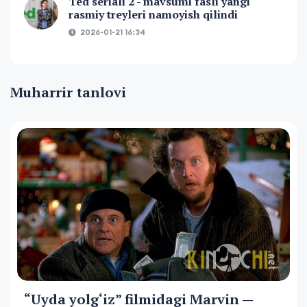
Ted seriali 2 - mavsumi fasli yangi
rasmiy treyleri namoyish qilindi
2026-01-21 16:34
Muharrir tanlovi
“Uyda yolg‘iz” filmidagi Marvin —