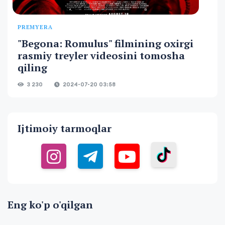
PREMYERA
"Begona: Romulus" filmining oxirgi
rasmiy treyler videosini tomosha
qiling
3 230
2024-07-20 03:58
Ijtimoiy tarmoqlar
Eng ko'p o'qilgan