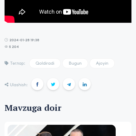
2024-01-28 19:38
5 204
Qoldiradi
Bugun
Ajoyin
Теглар:
Ulashish:
Mavzuga doir