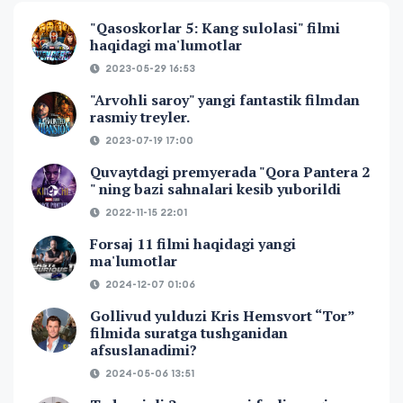
"Qasoskorlar 5: Kang sulolasi" filmi
haqidagi ma'lumotlar
2023-05-29 16:53
"Arvohli saroy" yangi fantastik filmdan
rasmiy treyler.
2023-07-19 17:00
Quvaytdagi premyerada "Qora Pantera 2
" ning bazi sahnalari kesib yuborildi
2022-11-15 22:01
Forsaj 11 filmi haqidagi yangi
ma'lumotlar
2024-12-07 01:06
Gollivud yulduzi Kris Hemsvort “Tor”
filmida suratga tushganidan
afsuslanadimi?
2024-05-06 13:51