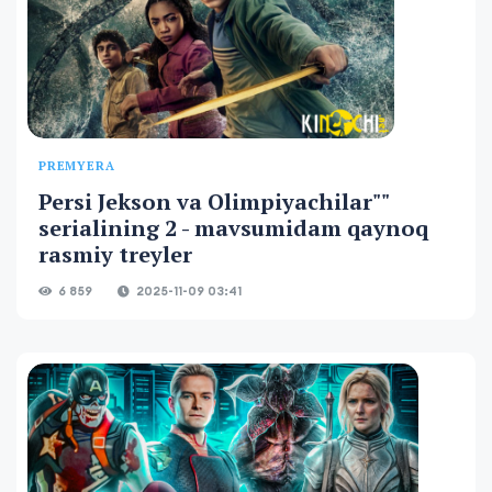
PREMYERA
Persi Jekson va Olimpiyachilar""
serialining 2 - mavsumidam qaynoq
rasmiy treyler
6 859
2025-11-09 03:41