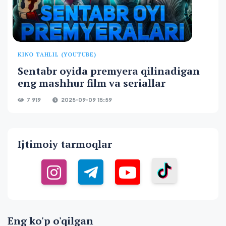
KINO TAHLIL (YOUTUBE)
Sentabr oyida premyera qilinadigan
eng mashhur film va seriallar
7 919
2025-09-09 15:59
Ijtimoiy tarmoqlar
Eng ko'p o'qilgan