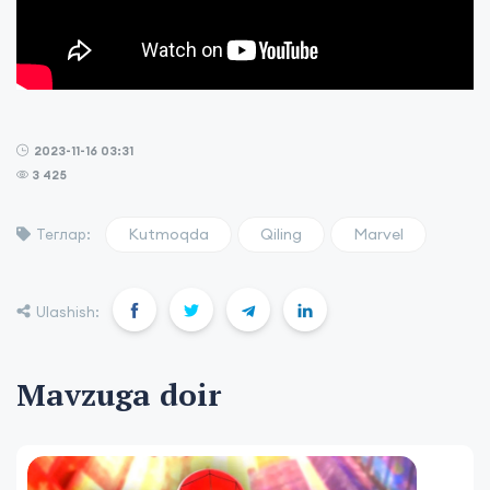
2023-11-16 03:31
3 425
Kutmoqda
Qiling
Marvel
Теглар:
Ulashish:
Mavzuga doir