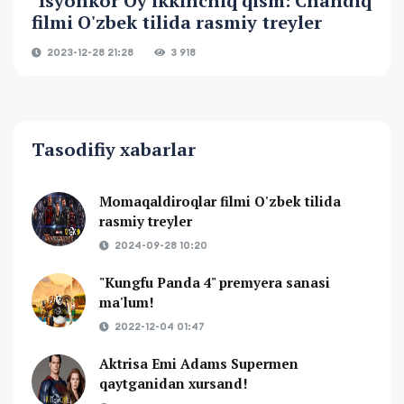
"Isyonkor Oy ikkinchiq qism: Chandiq
filmi O'zbek tilida rasmiy treyler
2023-12-28 21:28
3 918
Tasodifiy xabarlar
Momaqaldiroqlar filmi O'zbek tilida
rasmiy treyler
2024-09-28 10:20
"Kungfu Panda 4" premyera sanasi
ma'lum!
2022-12-04 01:47
Aktrisa Emi Adams Supermen
qaytganidan xursand!